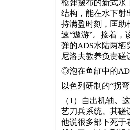
枪弹摆布的新式水
结构，能在水下射
持满盈时刻，匡助
速“遨游”。接着
弹的ADS水陆两栖
尼洛夫教养负责磋
◎泡在鱼缸中的A
以色列研制的“拐弯
（1）自出机轴。
艺刀兵系统。其磋
他说很多部下死于