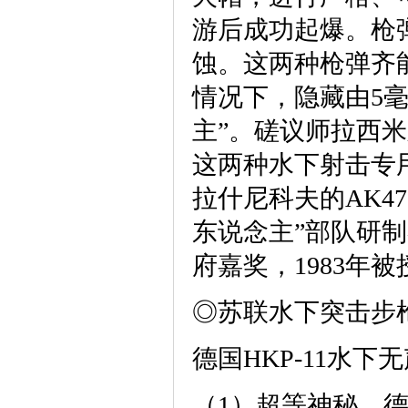
游后成功起爆。枪
蚀。这两种枪弹齐能
情况下，隐藏由5
主”。磋议师拉西米
这两种水下射击专
拉什尼科夫的AK4
东说念主”部队研制
府嘉奖，1983年
◎苏联水下突击步枪
德国HKP-11水下
（1）超等神秘。德国