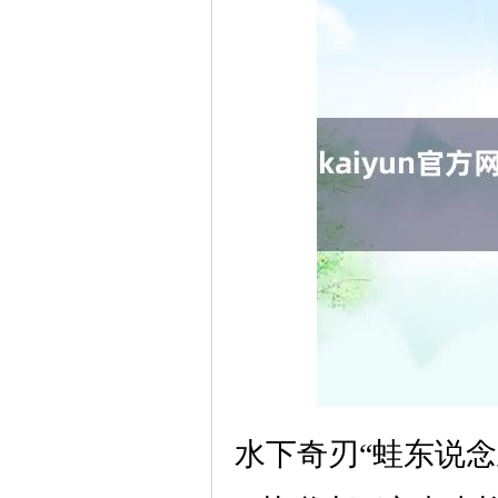
水下奇刃“蛙东说念主