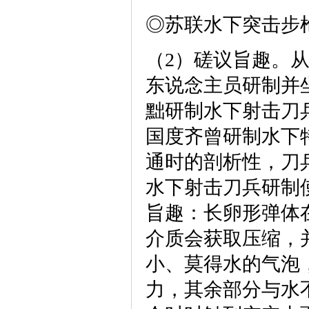
◎苏联水下突击步枪
（2）磋议旨趣。从
东说念主员研制并
黜研制水下射击刀
国度齐曾研制水下
通时的剖析性，刀
水下射击刀兵研制
旨趣：长卵形弹体
介质会获取压缩，
小、莫得水的气泡
力，其余部分与水