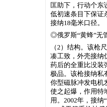
匡助下，行动个东
低初速条目下保证
接纳18毫米口径。
◎俄罗斯“黄蜂”无
（2）结构。该枪尺寸
凑工致，外壳接纳
药后的全重比没装弹
极品。该枪接纳私
你型磁脉冲发电机
使之起爆，作用特
用。2002年，接纳