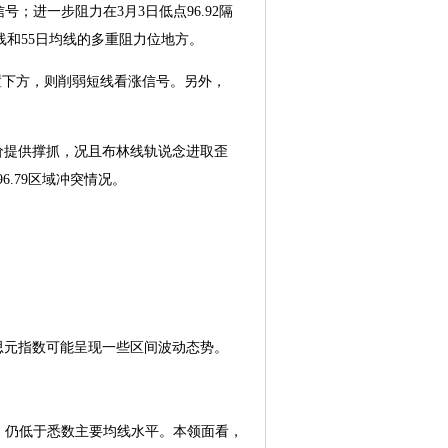
；进一步阻力在3月3日低点96.92隔
日均线和55日均线的多重阻力位地方。
该位置下方，则削弱短线看涨信号。另外，
汇价提供撑抓，况且布林线轨说念进取歪
6.79区域冲突情况。
内好意思元指数可能呈现一些区间波动态势。
平，仍低于悉数主要均线水平。本领面看，