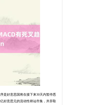
序是好意思国将在接下来30天内暂停悉
0亿好意思元的流动性褂讪市集，并弃取