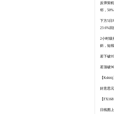
反弹契机
邻，50
下方5日
23.6
2小时级
斜，短线
若下破9
若顶破9
【Kshiti
好意思元
【FX16
日线图上