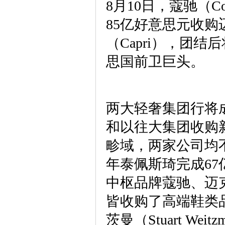
8月10日，蔻驰（Co
85亿好意思元收购迈
（Capri），团
思国前卫巨头。
两大轻奢集团行将
和以往大集团收购
畛域，两家公司均
年泰佩斯琦完成67
中枢品牌蔻驰、迈
皆收购了高端鞋类品
茨曼（Stuart We