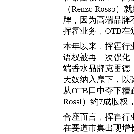
（Renzo Ros
牌，因为高端品牌
挥霍业务，OTB在
本年以来，挥霍行
语权被再一次强化
端香水品牌克雷德（
天奴纳入麾下，以
从OTB口中夺下糟践
Rossi）约7成
合座而言，挥霍行
在要道市集出现增