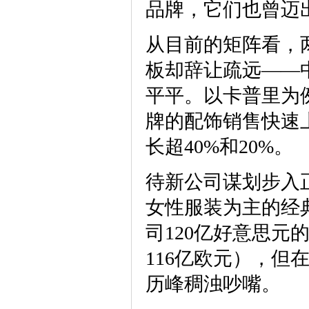
品牌，它们也曾迈
从目前的矩阵看，
板却辞让疏远——
平平。以卡普里为
牌的配饰销售快速上
长超40%和20%。
待新公司谋划步入
女性服装为主的经
司120亿好意思元
116亿欧元），但
历峰稠浊吵嘴。