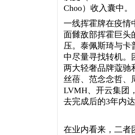
Choo）收入囊中。
一线挥霍牌在疫情
面雠敌部挥霍巨头
压。泰佩斯琦与卡
中尽量寻找转机。
两大轻奢品牌蔻驰
丝蓓、范念念哲、
LVMH、开云集
去完成后的3年内
在业内看来，二者