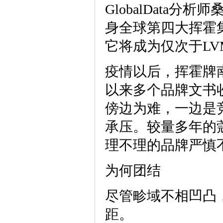
GlobalData分析
身全球第四大挥霍集
它将成为仅次于L
疫情以后，挥霍牌
以来多个品牌文书
傍边为难，一边是
承压。较量多年的
理不理的品牌严慎
为何团结
尽管畛域不相凹凸
距。