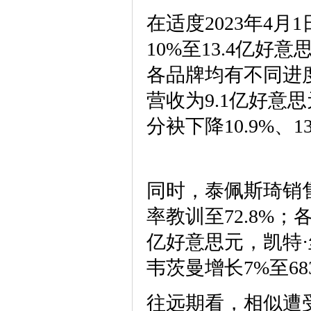
在适度2023年4
10%至13.4亿好
各品牌均有不同进
营收为9.1亿好意思
分袂下降10.9%、1
同时，泰佩斯琦销售
率教训至72.8%；
亿好意思元，凯特·
韦茨曼增长7%至6
往远期看，相似遭