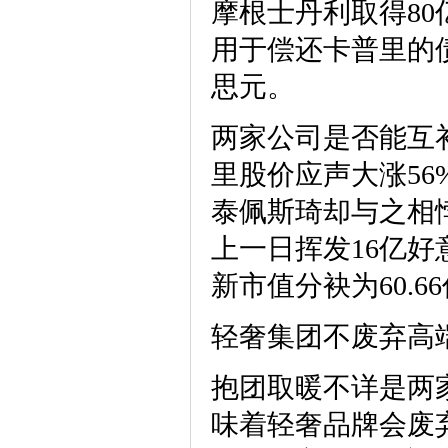
摩根士丹利取得8
用于偿还卡普里的
思元。
两家公司是否能互
里股价应声大涨56
泰佩斯琦却与之相悖
上一日挥发16亿好
新市值分袂为60.6
轻奢集团不废弃高
抱团取暖不详是两
味着轻奢品牌会废